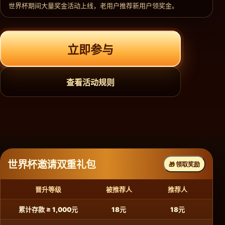
世界杯期间大量奖金活动上线，老用户推荐新用户领奖金。
立即参与
查看活动规则
世界杯邀请双重礼包
🎁 领取奖励
晋升等级
被推荐人
推荐人
累计存款 ≥ 1,000元
18元
18元