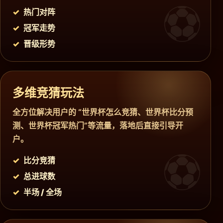
热门对阵
冠军走势
晋级形势
多维竞猜玩法
全方位解决用户的 “世界杯怎么竞猜、世界杯比分预
测、世界杯冠军热门”等流量，落地后直接引导开
户。
比分竞猜
总进球数
半场 / 全场