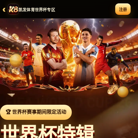
‹
注册
凯发体育世界杯专区
🏆 世界杯赛事期间限定活动
世界杯特辑